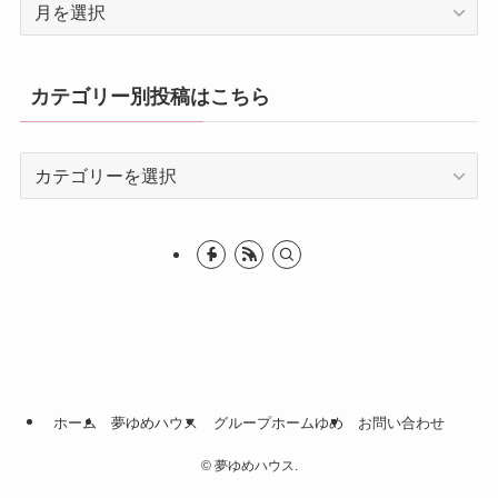
過
去
の
投
カテゴリー別投稿はこちら
稿
は
カ
こ
テ
ち
ゴ
ら
リ
ー
別
投
稿
は
こ
ホーム
夢ゆめハウス
グループホームゆめ
お問い合わせ
ち
©
夢ゆめハウス.
ら